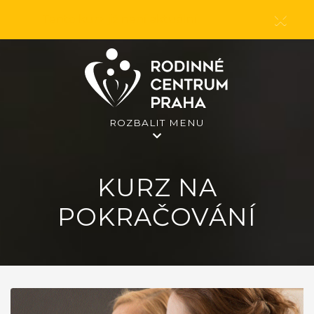
Tento kurz již není aktuální.
ROZBALIT MENU
KURZ NA
POKRAČOVÁNÍ