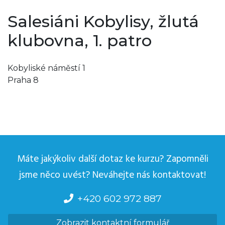
Salesiáni Kobylisy, žlutá
klubovna, 1. patro
Kobyliské náměstí 1
Praha 8
Máte jakýkoliv další dotaz ke kurzu? Zapomněli
jsme něco uvést? Neváhejte nás kontaktovat!
+420 602 972 887
Zobrazit kontaktní formulář