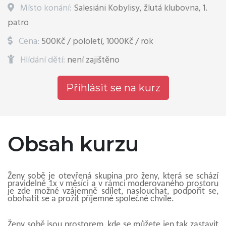
Místo konání:
Salesiáni Kobylisy, žlutá klubovna, 1.
patro
Cena:
500Kč / pololetí, 1000Kč / rok
Hlídání dětí:
není zajištěno
Přihlásit se na kurz
Obsah kurzu
Ženy sobě je otevřená skupina pro ženy, která se schází
pravidelně 1x v měsíci a v rámci moderovaného prostoru
je zde možné vzájemně sdílet, naslouchat, podpořit se,
obohatit se a prožít příjemné společné chvíle.
Ženy sobě jsou prostorem, kde se můžete jen tak zastavit