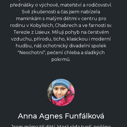
přednášky o výchově, mateřství a rodičovství.
Své zkušenosti a čas jsem nabízela
maminkám s malými dětmi v centru pro
rodinu v Kobylisích, Chabrech a ve farnosti sv.
Terezie z Lisieux. Miluji pohyb na čerstvém
vzduchu, přírodu, ticho, klasickou i moderní
hudbu, náš ochotnický divadelní spolek
"Neochotní", pečení chleba a sladkých
pokrmů.
Anna Agnes Funfálková
Jsem máma tří dětí, která ráda tvoří, nejlépe