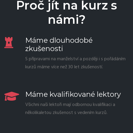
Proč jít na kurz s
námi?
Máme dlouhodobé
zkušenosti
S přípravami na manželství a později i s pořádáním
kurzů máme více než 30 let zkušeností.
Máme kvalifikované lektory
Všichni naši lektoři mají odbornou kvalifikaci a
několikaletou zkušenost s vedením kurzů.