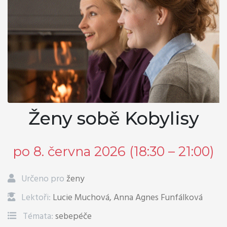
Ženy sobě Kobylisy
po 8. června 2026 (18:30 – 21:00)
Určeno pro
ženy
Lektoři:
Lucie Muchová, Anna Agnes Funfálková
Témata:
sebepéče