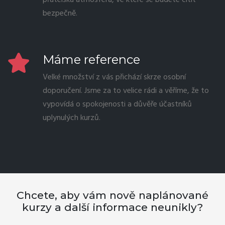
bezpečně.
Máme reference
Velké množství z vás přichází skrze osobní
doporučení. Jsme za to velice rádi a věříme, že to
vypovídá o spokojenosti a důvěře účastníků
uplynulých kurzů.
Chcete, aby vám nově naplánované
kurzy a další informace neunikly?